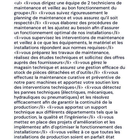
<ul> <li>vous dirigez une équipe de 2 techniciens de
maintenance et veillez au bon fonctionnement du
groupe</li> <li>vous suivez rigoureusement le
planning de maintenance et vous assurez qu’il soit
respecté</li> <li>vous élaborez des procédures de
maintenance et les ajustez au besoin afin d’assurer
un fonctionnement optimal de nos installations</li>
<li>vous supervisez les interventions de maintenance
et veillez à ce que les équipements, le matériel et les
installations répondent aux normes requises</li>
<li>vous préparez les travaux de maintenance,
réalisez des études techniques et sollicitez des offres
auprès des fournisseurs</li> <li>vous gérez le
magasin technique et assurez une gestion efficace du
stock de pièces détachées et d’outils</li> <li>vous
effectuez la maintenance curative et préventive de
notre parc machines et apportez votre soutien lors
des interventions techniques</li> <li>vous détectez
les pannes techniques (électriques, mécaniques,
hydrauliques ou pneumatiques) et les résolvez
efficacement afin de garantir la continuité de la
production</li> <li>vous apportez un support
technique aux différents départements tels que la
production, la qualité et l’ingénierie</li> <li>vous
mettez en place des projets d’amélioration et les
implémentez afin d’optimiser le fonctionnement des
installations</li> <li>vous veillez à ce que toutes les
installations de production soient en parfait état