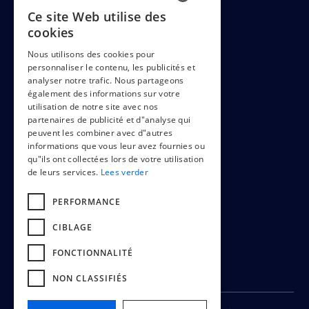
Contact
Ce site Web utilise des
DUTCH
cookies
ENGLISH
LEGAL
Nous utilisons des cookies pour
personnaliser le contenu, les publicités et
FRENCH
analyser notre trafic. Nous partageons
également des informations sur votre
utilisation de notre site avec nos
Cookiepolicy
partenaires de publicité et d"analyse qui
peuvent les combiner avec d"autres
Terms & conditions
informations que vous leur avez fournies ou
qu"ils ont collectées lors de votre utilisation
de leurs services.
Lees verder
PERFORMANCE
CIBLAGE
FONCTIONNALITÉ
NON CLASSIFIÉS