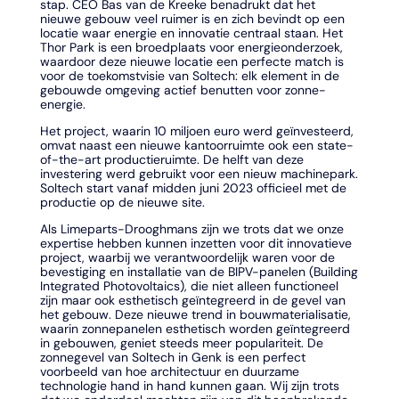
stap. CEO Bas van de Kreeke benadrukt dat het
nieuwe gebouw veel ruimer is en zich bevindt op een
locatie waar energie en innovatie centraal staan. Het
Thor Park is een broedplaats voor energieonderzoek,
waardoor deze nieuwe locatie een perfecte match is
voor de toekomstvisie van Soltech: elk element in de
gebouwde omgeving actief benutten voor zonne-
energie.
Het project, waarin 10 miljoen euro werd geïnvesteerd,
omvat naast een nieuwe kantoorruimte ook een state-
of-the-art productieruimte. De helft van deze
investering werd gebruikt voor een nieuw machinepark.
Soltech start vanaf midden juni 2023 officieel met de
productie op de nieuwe site.
Als Limeparts-Drooghmans zijn we trots dat we onze
expertise hebben kunnen inzetten voor dit innovatieve
project, waarbij we verantwoordelijk waren voor de
bevestiging en installatie van de BIPV-panelen (Building
Integrated Photovoltaics), die niet alleen functioneel
zijn maar ook esthetisch geïntegreerd in de gevel van
het gebouw. Deze nieuwe trend in bouwmaterialisatie,
waarin zonnepanelen esthetisch worden geïntegreerd
in gebouwen, geniet steeds meer populariteit. De
zonnegevel van Soltech in Genk is een perfect
voorbeeld van hoe architectuur en duurzame
technologie hand in hand kunnen gaan. Wij zijn trots