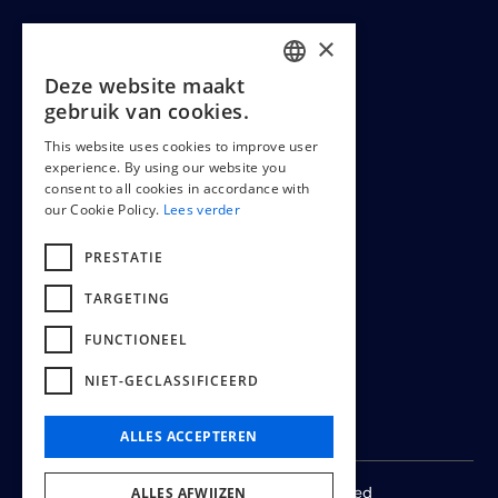
×
Deze website maakt
LEGAL
DUTCH
gebruik van cookies.
ENGLISH
This website uses cookies to improve user
experience. By using our website you
FRENCH
Cookiepolicy
consent to all cookies in accordance with
our Cookie Policy.
Lees verder
Terms & conditions
PRESTATIE
TARGETING
FUNCTIONEEL
NIET-GECLASSIFICEERD
ALLES ACCEPTEREN
© 2024 -
2026
All rights reserved
ALLES AFWIJZEN