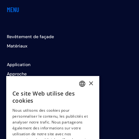
MENU
Revêtement de façade
Matériaux
Application
Approche
×
Réalisations
Ce site Web utilise des
DUTCH
cookies
ENGLISH
Nous utilisons des cookies pour
LEGAL
personnaliser le contenu, les publicités et
FRENCH
analyser notre trafic. Nous partageons
également des informations sur votre
utilisation de notre site avec nos