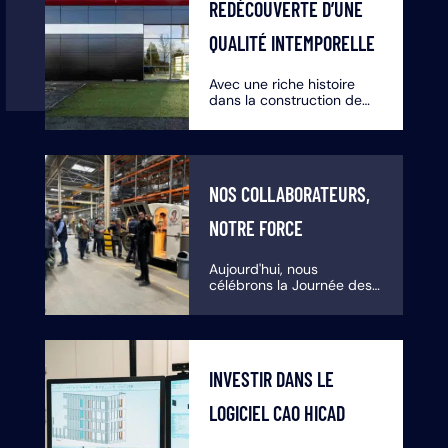
REDÉCOUVERTE D’UNE
QUALITÉ INTEMPORELLE
Avec une riche histoire
dans la construction de
façades et le travail des
métaux, Limeparts-
Drooghmans est le leader
incontesté des façadiers
en Belgique.
NOS COLLABORATEURS,
NOTRE FORCE
Aujourd'hui, nous
célébrons la Journée des
Employés. Cette journée
spéciale est dédiée à la
reconnaissance du travail
précieux et de
l'engagement de chacun
INVESTIR DANS LE
de nos collaborateurs.
LOGICIEL CAO HICAD