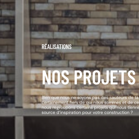
RÉALISATIONS
NOS PROJETS 
Bien que nous ne soyons pas des sauteurs de tab
certainement fiers de qui nous sommes et de ce
nous regroupons certains projets qui nous tien
source d’inspiration pour votre construction ?