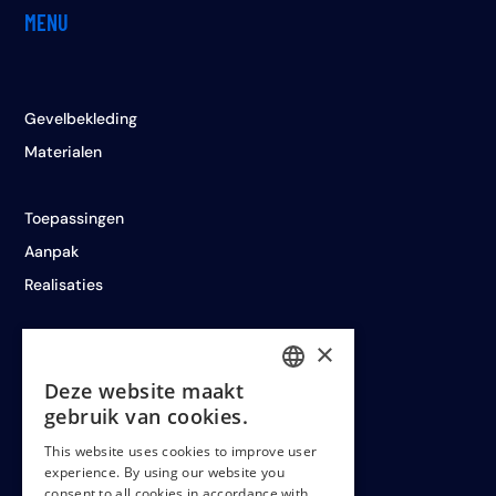
MENU
Gevelbekleding
Materialen
Toepassingen
Aanpak
Realisaties
×
Deze website maakt
LEGAL
DUTCH
gebruik van cookies.
ENGLISH
This website uses cookies to improve user
experience. By using our website you
FRENCH
Cookiepolicy
consent to all cookies in accordance with