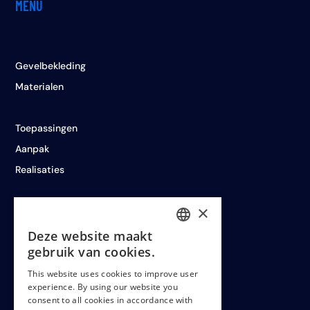
MENU
Gevelbekleding
Materialen
Toepassingen
Aanpak
Realisaties
×
Deze website maakt
LEGAL
DUTCH
gebruik van cookies.
ENGLISH
This website uses cookies to improve user
experience. By using our website you
FRENCH
Cookiepolicy
consent to all cookies in accordance with