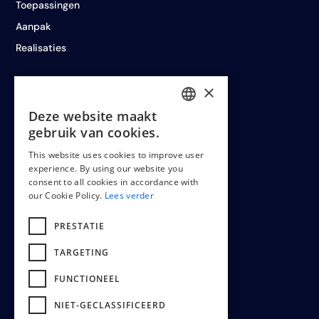
Toepassingen
Aanpak
Realisaties
×
Deze website maakt
LEGAL
DUTCH
gebruik van cookies.
ENGLISH
This website uses cookies to improve user
experience. By using our website you
FRENCH
Cookiepolicy
consent to all cookies in accordance with
our Cookie Policy.
Lees verder
Terms & conditions
PRESTATIE
TARGETING
FUNCTIONEEL
NIET-GECLASSIFICEERD