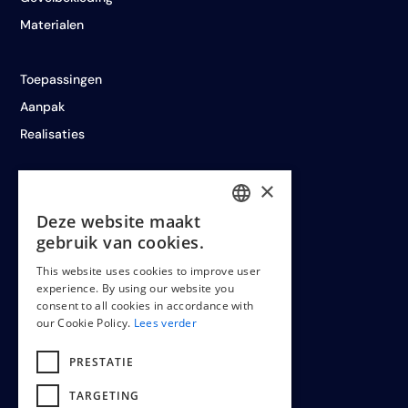
Materialen
Toepassingen
Aanpak
Realisaties
×
Deze website maakt
LEGAL
DUTCH
gebruik van cookies.
ENGLISH
This website uses cookies to improve user
experience. By using our website you
FRENCH
Cookiepolicy
consent to all cookies in accordance with
our Cookie Policy.
Lees verder
Terms & conditions
PRESTATIE
TARGETING