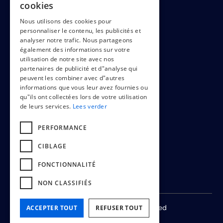
cookies
ENGLISH
Nous utilisons des cookies pour
LEGAL
personnaliser le contenu, les publicités et
FRENCH
analyser notre trafic. Nous partageons
également des informations sur votre
utilisation de notre site avec nos
partenaires de publicité et d"analyse qui
Cookiepolicy
peuvent les combiner avec d"autres
Terms & conditions
informations que vous leur avez fournies ou
qu"ils ont collectées lors de votre utilisation
de leurs services.
Lees verder
PERFORMANCE
CIBLAGE
FONCTIONNALITÉ
NON CLASSIFIÉS
© 2024 -
2026
All rights reserved
ACCEPTER TOUT
REFUSER TOUT