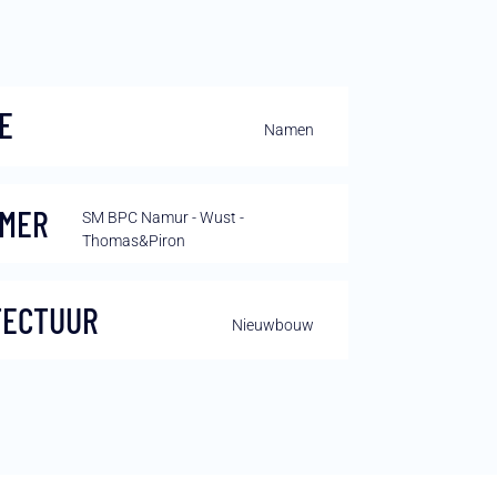
E
Namen
MER
SM BPC Namur - Wust -
Thomas&Piron
TECTUUR
Nieuwbouw