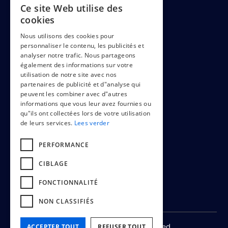
Ce site Web utilise des
DUTCH
cookies
ENGLISH
LEGAL
Nous utilisons des cookies pour
personnaliser le contenu, les publicités et
FRENCH
analyser notre trafic. Nous partageons
également des informations sur votre
utilisation de notre site avec nos
Cookiepolicy
partenaires de publicité et d"analyse qui
peuvent les combiner avec d"autres
Terms & conditions
informations que vous leur avez fournies ou
qu"ils ont collectées lors de votre utilisation
de leurs services.
Lees verder
PERFORMANCE
CIBLAGE
FONCTIONNALITÉ
NON CLASSIFIÉS
© 2024 -
2026
All rights reserved
ACCEPTER TOUT
REFUSER TOUT