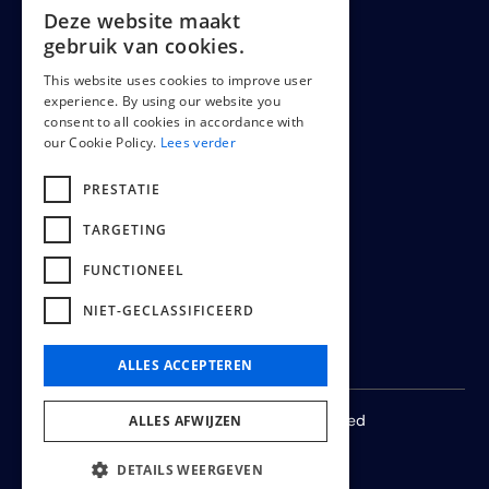
Deze website maakt
LEGAL
DUTCH
gebruik van cookies.
ENGLISH
This website uses cookies to improve user
experience. By using our website you
FRENCH
Cookiepolicy
consent to all cookies in accordance with
our Cookie Policy.
Lees verder
Terms & conditions
PRESTATIE
TARGETING
FUNCTIONEEL
NIET-GECLASSIFICEERD
ALLES ACCEPTEREN
© 2024 -
2026
All rights reserved
ALLES AFWIJZEN
DETAILS WEERGEVEN
by
Wisemen