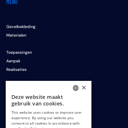
MENU
Gevelbekleding
Materialen
Toepassingen
Aanpak
Realisaties
×
Deze website maakt
LEGAL
DUTCH
gebruik van cookies.
ENGLISH
This website uses cookies to improve user
experience. By using our website you
FRENCH
Cookiepolicy
consent to all cookies in accordance with